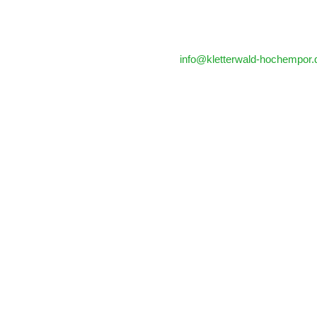
chen Sie uns
Kontaktieren Sie uns
ergsee 2 (keine
info@kletterwald-hochempor.
adresse)
Fon +49 (0) 7761 999 55 90
13 Bad Säckingen
(Telefon nur während der
schland
regulären Öffnungzeiten beset
möglichkeiten oberhalb des
see Restaurants