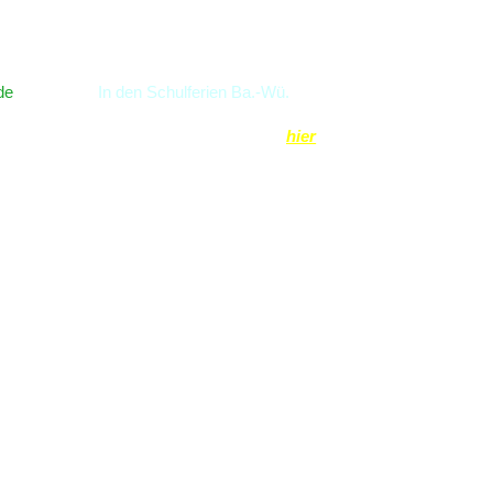
Öffnungszeiten
de
In den Schulferien Ba.-Wü.
Öffnungszeiten finden Sie
hier
Gruppen ab 20 Personen nach
zt)
Voranmeldung auch Mo. & Di.
möglich