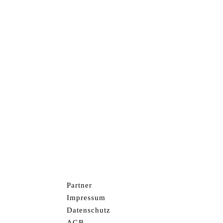
Besu
Am B
Post
797
Deut
Park
Berg
Partner
Impressum
Datenschutz
AGB