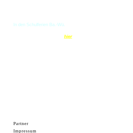
Öffnungszeiten
In den Schulferien Ba.-Wü.
Öffnungszeiten finden Sie
hier
Gruppen ab 20 Personen nach Voranmeldung auch
Mo. & Di. möglich
Partner
Impressum