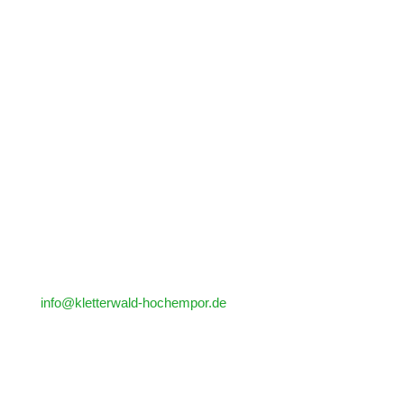
Besuchen Sie uns
Am Bergsee 2 (keine Postadresse)
79713 Bad Säckingen
Deutschland
Parkmöglichkeiten oberhalb des
Bergsee Restaurants
Kontaktieren Sie uns
info@kletterwald-hochempor.de
Fon +49 (0) 7761 999 55 90
(Telefon nur während der regulären Öffnungzeiten
besetzt)