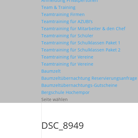
Anmeldung Privatpersonen
Team & Training
Teamtraining Firmen
Teamtraining für AZUBI’s
Teamtraining für Mitarbeiter & den Chef
Teamtraining für Schüler
Teamtraining für Schulklassen Paket 1
Teamtraining für Schulklassen Paket 2
Teamtraining für Vereine
Teamtraining für Vereine
Baumzelt
Baumzeltübernachtung Reservierungsanfrage
Baumzeltübernachtungs-Gutscheine
Bergschule Hochempor
Seite wählen
DSC_8949